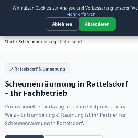
🟢 Heute geöffnet bis 18:00 Uhr
Beratung:
09547 872733
Wir nutzen Cookies zur Analyse und Verbesserung unserer We
Mehr erfahren
Firma Welz
☰
FW
Ablehnen
Akzeptieren
SEIT ÜBER 26 JAHREN
Start
›
Scheunenräumung
›
Rattelsdorf
📍 Rattelsdorf & Umgebung
Scheunenräumung in Rattelsdorf
– Ihr Fachbetrieb
Professionell, zuverlässig und zum Festpreis – Firma
Welz – Entrümpelung & Räumung ist Ihr Partner für
Scheunenräumung in Rattelsdorf.