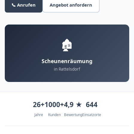
📞 Anrufen
Angebot anfordern
🏚️
Scheunenräumung
in Rattelsdorf
26+
1000+
4,9 ★
644
Jahre
Kunden
Bewertung
Einsatzorte