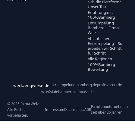
sich die Plattform?
Unser Test
Erfahrung mit
100%Bamberg
Entrümpelung
Bamberg – Firma
Welz
Ablauf einer
Entrümpelung – So
arbeiten wir Schritt
für Schritt
Alle Regionen
100%Bamberg
Bewertung
entruempelung-bamberg.de
profisvorort.de
werkzeugwiese.de
w1w24.de
bambergkompass.de
© 2026 Firma Welz.
Familienunternehmen
Alle Rechte
Impressum
Datenschutz
AGB
seit über 26 Jahren
vorbehalten.