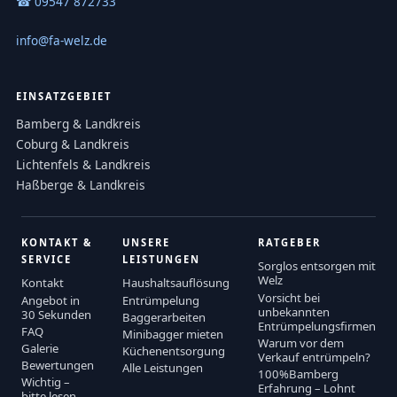
☎ 09547 872733
info@fa-welz.de
EINSATZGEBIET
Bamberg & Landkreis
Coburg & Landkreis
Lichtenfels & Landkreis
Haßberge & Landkreis
KONTAKT &
UNSERE
RATGEBER
SERVICE
LEISTUNGEN
Sorglos entsorgen mit
Welz
Kontakt
Haushaltsauflösung
Vorsicht bei
Angebot in
Entrümpelung
unbekannten
30 Sekunden
Baggerarbeiten
Entrümpelungsfirmen
FAQ
Minibagger mieten
Warum vor dem
Galerie
Küchenentsorgung
Verkauf entrümpeln?
Bewertungen
Alle Leistungen
100%Bamberg
Wichtig –
Erfahrung – Lohnt
bitte lesen